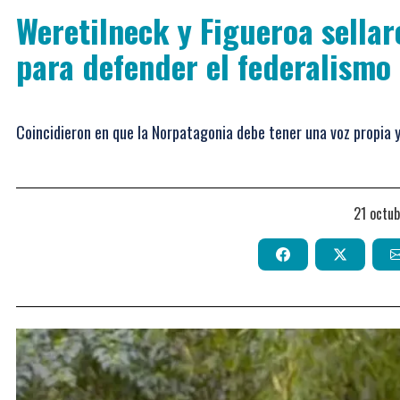
Weretilneck y Figueroa sella
para defender el federalismo
Coincidieron en que la Norpatagonia debe tener una voz propia y 
21 octu