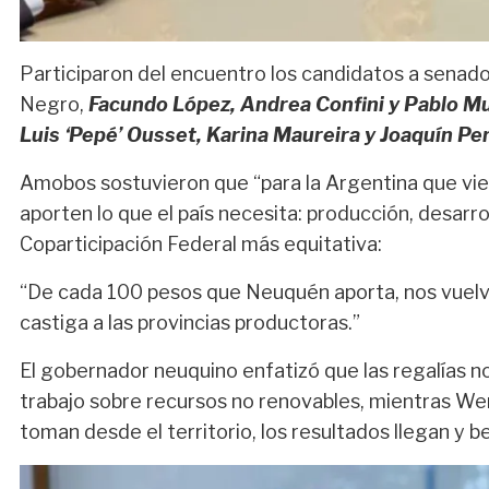
Participaron del encuentro los candidatos a senad
Negro,
Facundo López, Andrea Confini y Pablo 
Luis ‘Pepé’ Ousset, Karina Maureira y Joaquín Pe
Amobos sostuvieron que
“para la Argentina que v
aporten lo que el país necesita: producción, desarrol
Coparticipación Federal más equitativa
:
“De cada 100 pesos que Neuquén aporta, nos vuelve
castiga a las provincias productoras.”
El gobernador neuquino enfatizó que las
regalías n
trabajo sobre recursos no renovables
, mientras We
toman desde el territorio, los resultados llegan y b