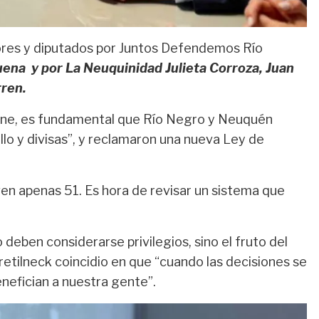
ores y diputados
por
Juntos Defendemos Río
Muena y
por
La Neuquinidad
Julieta Corroza, Juan
rren.
iene, es fundamental que Río Negro y Neuquén
lo y divisas”
, y reclamaron una
nueva Ley de
n apenas 51. Es hora de revisar un sistema que
o deben considerarse privilegios, sino el fruto del
retilneck coincidio en que
“cuando las decisiones se
enefician a nuestra gente”
.