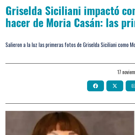
Griselda Siciliani impactó c
hacer de Moria Casán: las pr
Salieron a la luz las primeras fotos de Griselda Siciliani como 
17 novie