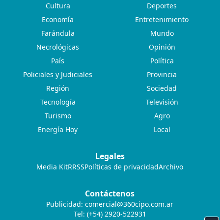
Cultura
Deportes
Economía
Entretenimiento
Farándula
Mundo
Necrológicas
Opinión
País
Política
Policiales y Judiciales
Provincia
Región
Sociedad
Tecnología
Televisión
Turismo
Agro
Energía Hoy
Local
Legales
Media Kit
RRSS
Políticas de privacidad
Archivo
Contáctenos
Publicidad:
comercial@360cipo.com.ar
Tel: (+54) 2920-522931