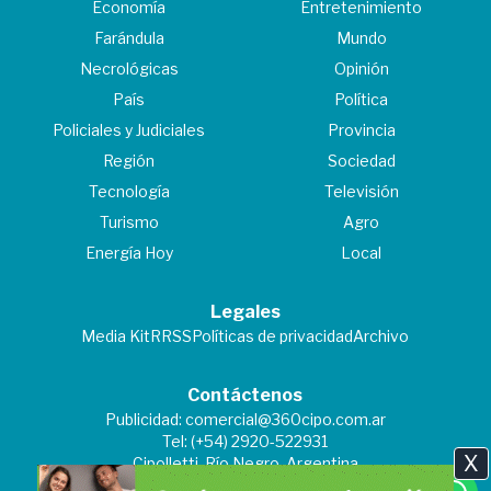
Economía
Entretenimiento
Farándula
Mundo
Necrológicas
Opinión
País
Política
Policiales y Judiciales
Provincia
Región
Sociedad
Tecnología
Televisión
Turismo
Agro
Energía Hoy
Local
Legales
Media Kit
RRSS
Políticas de privacidad
Archivo
Contáctenos
Publicidad:
comercial@360cipo.com.ar
Tel: (+54) 2920-522931
X
Cipolletti, Río Negro, Argentina