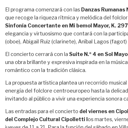
El programa comenzará con las
Danzas Rumanas N
que recoge la riqueza rítmica y melódica del folclo
Sinfonía Concertante en Mi bemol Mayor, K. 29
elegancia y virtuosismo que contará con la particip
(oboe), Abigail Ruiz (clarinete), Aníbal Lagos (fagot
El concierto cerrará con la
Suite N.º 4 en Sol Mayo
una obra brillante y expresiva inspirada en la músic
romántico con la tradición clásica.
La propuesta artística plantea un recorrido musical 
energía del folclore centroeuropeo hasta la delicad
invitando al público a vivir una experiencia sonora
Las entradas para el concierto
del viernes en Cipol
del Complejo Cultural Cipolletti l
os martes, viern
jueves de 11 a 21. Para la función del sábado en Vill