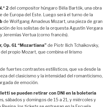
.º 2
del compositor húngaro Béla Bartók, una obra
re de Europa del Este. Luego será el turno de la
7b
de Wolfgang Amadeus Mozart, una pieza de gran
ación de los solistas de la orquesta Agustín Vergara
) y Jeremías Vertua (corno francés).
r, Op. 61 “Mozartiana”
de Piotr Ilich Tchaikovsky,
a del propio Mozart, que combina el lirismo
de fuertes contrastes estilísticos, que va desde la
eza del clasicismo y la intensidad del romanticismo,
 cargada de emoción.
letti se pueden retirar con DNI en la boletería
es, sábados y domingos de 15 a 21, y miércoles y
a Regina, los tickets se entregan en la Escuela