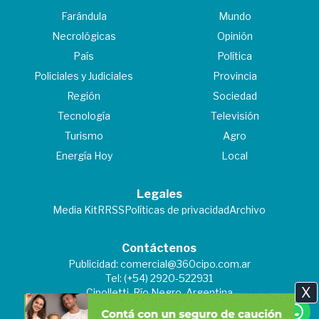
Farándula
Mundo
Necrológicas
Opinión
País
Política
Policiales y Judiciales
Provincia
Región
Sociedad
Tecnología
Televisión
Turismo
Agro
Energía Hoy
Local
Legales
Media Kit
RRSS
Políticas de privacidad
Archivo
Contáctenos
Publicidad:
comercial@360cipo.com.ar
Tel: (+54) 2920-522931
X
Cipolletti, Río Negro, Argentina