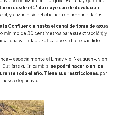
actividad finalizará el 1° de julio. Pero hay que tener
turen desde el 1° de mayo son de devolución
cial, y anzuelo sin rebaba para no producir daños.
e la Confluencia hasta el canal de toma de agua
maño mínimo de 30 centímetros para su extracción) y
carpa, una variedad exótica que se ha expandido
.
uenca – especialmente el Limay y el Neuquén -, y en
el Gutiérrez). En cambio
, se podrá hacerlo en los
urante todo el año. Tiene sus restricciones
, por
 pesca deportiva.