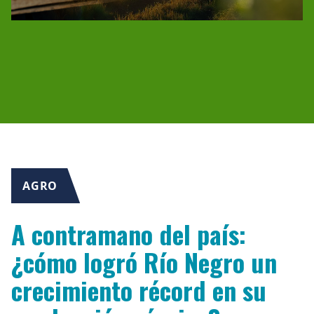
AGRO
A contramano del país:
¿cómo logró Río Negro un
crecimiento récord en su