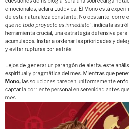
cuestiones de fisiología, será una sobrecarga not
emocionales, aclara Ludovica. El Mono está experi
de esta naturaleza constante. No obstante, corre e
que no todo proyecto es inmediato
", indica la ast
herramienta crucial, una estrategia defensiva para
acumulados. Instar a ordenar las prioridades y del
y evitar rupturas por estrés.
Lejos de generar un parangón de alerta, este análi
espiritual y pragmática del mes. Mientras que pen
Mono,
las soluciones parecen uniformemente enf
captar la corriente personal en serenidad antes que
mes.