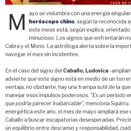
M
ayo se vislumbra con una energía singula
horóscopo chino
, según la reconocida 
este mese está, según explica, orientado
minucioso. Los signos que enfrentarán ma
Cabra y el Mono. La astróloga alerta sobre la impo
navegar el mes sin incidentes.
En el caso del signo del
Caballo, Ludovica
-ampliam
advierte que este signo está en medio de un torren
ventaja, no obstante, hay una trampa sutil de la que
manejar esos impulsos poderosos.
"Es un periodo en
que podría parecer inabarcable",
menciona Squirru. 
energética este año, el mes de mayo ampliará ese u
Caballo a buscar escapatorias desesperadas. Prec
un equilibrio entre descanso y responsabilidad, cu