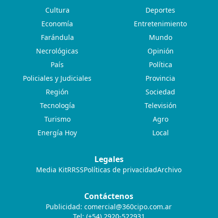
Cultura
Deportes
Economía
Entretenimiento
Farándula
Mundo
Necrológicas
Opinión
País
Política
Policiales y Judiciales
Provincia
Región
Sociedad
Tecnología
Televisión
Turismo
Agro
Energía Hoy
Local
Legales
Media Kit
RRSS
Políticas de privacidad
Archivo
Contáctenos
Publicidad:
comercial@360cipo.com.ar
Tel: (+54) 2920-522931