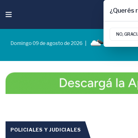
¿Querés r
NO, GRAC
Domingo 09 de agosto de 2026
|
4.6ºc | Cipoll
POLICIALES Y JUDICIALES