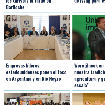
los turistas la tarde en
de Issag para e
Bariloche
Empresas líderes
Weretilneck en
estadounidenses ponen el foco
nuestra tradic
en Argentina y en Río Negro
agricultura y g
escala”