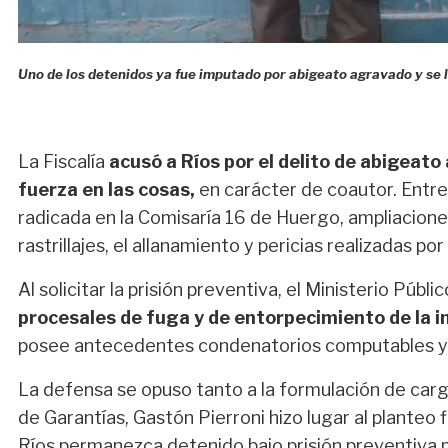
Uno de los detenidos ya fue imputado por abigeato agravado y se le
La Fiscalía
acusó a Ríos por el delito de abigeat
fuerza en las cosas,
en carácter de coautor. Entre
radicada en la Comisaría 16 de Huergo, ampliaciones
rastrillajes, el allanamiento y pericias realizadas por
Al solicitar la prisión preventiva, el Ministerio Púb
procesales de fuga y de entorpecimiento de la i
posee antecedentes condenatorios computables y 
La defensa se opuso tanto a la formulación de carg
de Garantías, Gastón Pierroni hizo lugar al planteo 
Ríos permanezca detenido bajo prisión preventiva p