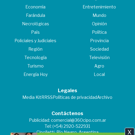
Economía
Entretenimiento
Farándula
Mundo
Necrológicas
Opinión
País
Política
Policiales y Judiciales
Provincia
Región
Sociedad
Tecnología
Televisión
Turismo
Agro
Energía Hoy
Local
Legales
Media Kit
RRSS
Políticas de privacidad
Archivo
Contáctenos
Publicidad:
comercial@360cipo.com.ar
Tel: (+54) 2920-522931
X
Cipolletti, Río Negro, Argentina