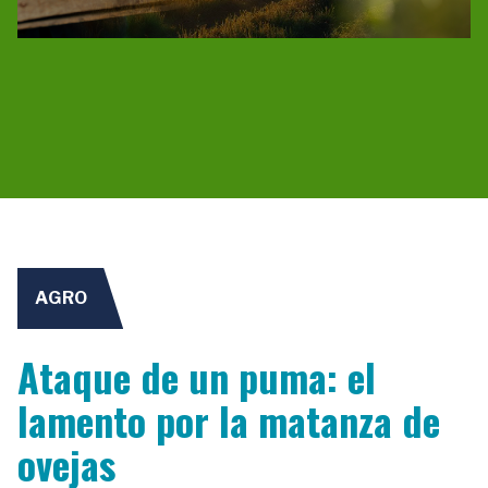
AGRO
Ataque de un puma: el
lamento por la matanza de
ovejas