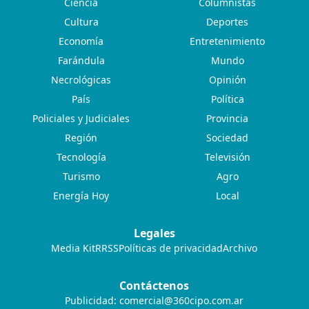
Ciencia
Columnistas
Cultura
Deportes
Economía
Entretenimiento
Farándula
Mundo
Necrológicas
Opinión
País
Política
Policiales y Judiciales
Provincia
Región
Sociedad
Tecnología
Televisión
Turismo
Agro
Energía Hoy
Local
Legales
Media Kit
RRSS
Políticas de privacidad
Archivo
Contáctenos
Publicidad:
comercial@360cipo.com.ar