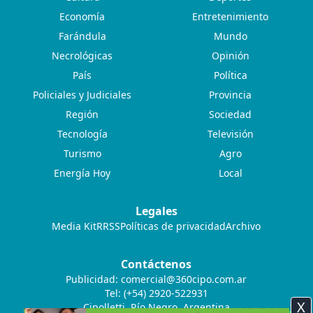
Economía
Entretenimiento
Farándula
Mundo
Necrológicas
Opinión
País
Política
Policiales y Judiciales
Provincia
Región
Sociedad
Tecnología
Televisión
Turismo
Agro
Energía Hoy
Local
Legales
Media Kit
RRSS
Políticas de privacidad
Archivo
Contáctenos
Publicidad:
comercial@360cipo.com.ar
Tel: (+54) 2920-522931
X
Cipolletti, Río Negro, Argentina