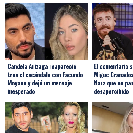
Candela Arizaga reapareció
El comentario si
tras el escándalo con Facundo
Migue Granado
Moyano y dejó un mensaje
Nara que no pa
inesperado
desapercibido