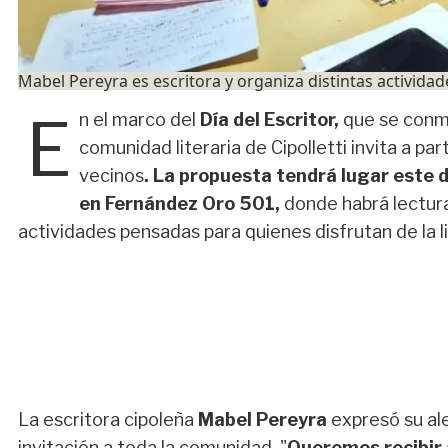
Mabel Pereyra es escritora y organiza distintas actividade
E
n el marco del
Día del Escritor,
que se con
comunidad literaria de Cipolletti invita a par
vecinos
. La propuesta tendrá lugar este d
en Fernández Oro 501,
donde habrá lectura
actividades pensadas para quienes disfrutan de la l
La escritora cipoleña
Mabel Pereyra
expresó su al
invitación a toda la comunidad. "
Queremos recibir a