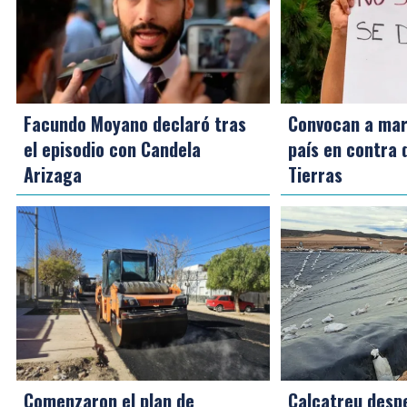
Facundo Moyano declaró tras
Convocan a mar
el episodio con Candela
país en contra 
Arizaga
Tierras
Comenzaron el plan de
Calcatreu despe