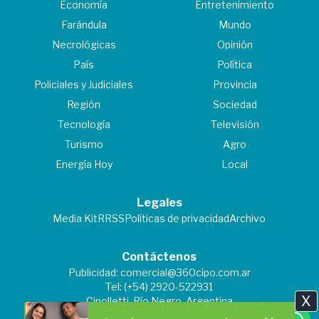
Economía
Entretenimiento
Farándula
Mundo
Necrológicas
Opinión
País
Política
Policiales y Judiciales
Provincia
Región
Sociedad
Tecnología
Televisión
Turismo
Agro
Energía Hoy
Local
Legales
Media Kit
RRSS
Políticas de privacidad
Archivo
Contáctenos
Publicidad:
comercial@360cipo.com.ar
Tel: (+54) 2920-522931
X
Cipolletti, Río Negro, Argentina