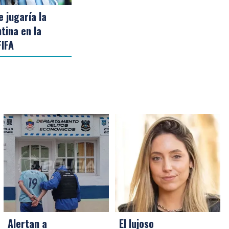
e jugaría la
tina en la
FIFA
Alertan a
El lujoso