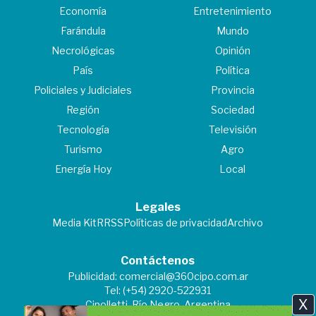
Economía
Entretenimiento
Farándula
Mundo
Necrológicas
Opinión
País
Política
Policiales y Judiciales
Provincia
Región
Sociedad
Tecnología
Televisión
Turismo
Agro
Energía Hoy
Local
Legales
Media Kit
RRSS
Políticas de privacidad
Archivo
Contáctenos
Publicidad:
comercial@360cipo.com.ar
Tel: (+54) 2920-522931
X
Cipolletti, Río Negro, Argentina