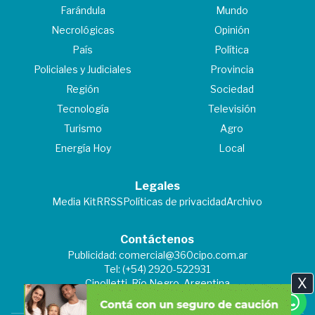
Farándula
Mundo
Necrológicas
Opinión
País
Política
Policiales y Judiciales
Provincia
Región
Sociedad
Tecnología
Televisión
Turismo
Agro
Energía Hoy
Local
Legales
Media Kit
RRSS
Políticas de privacidad
Archivo
Contáctenos
Publicidad:
comercial@360cipo.com.ar
Tel: (+54) 2920-522931
X
Cipolletti, Río Negro, Argentina