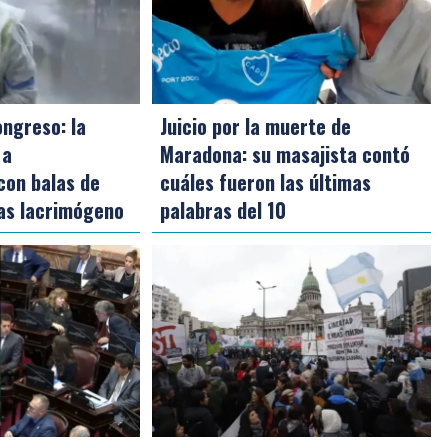
ongreso: la
Juicio por la muerte de
 a
Maradona: su masajista contó
con balas de
cuáles fueron las últimas
as lacrimógeno
palabras del 10